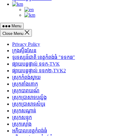
Menu
Close Menu
Privacy Policy
ក្រុងស្ទឹងសែន
ទូរទស្សន៍ជាតិ ខេត្តកំពង់ធំ "ទទកធ"
ផ្សាយបន្តផ្ទាល់ ទទក-TVK
ផ្សាយបន្តផ្ទាល់ ទទក២-TVK2
ស្រុកកំពង់ស្វាយ
ស្រុកតាំងគោក
ស្រុកបារាយណ៍
ស្រុកប្រាសាទបល្ល័ង្ក
ស្រុកប្រាសាទសំបូរ
ស្រុកសណ្តាន់
ស្រុកសន្ទុក
ស្រុកស្ទោង
អភិបាលខេត្តកំពង់ធំ