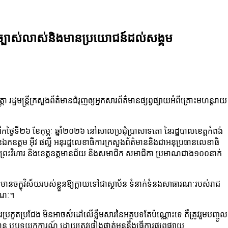
យបានច្បាស់លាស់និងមានប្រយោជន៍ដល់សង្គម
រដ្ឋមន្ត្រីក្រសួងព័ត៌មានជំរុញឲ្យអ្នកសារព័ត៌មានផ្សព្វផ្សាយអំពីគ្រោះមហន្តរាយ
្រឹកថ្ងៃទី២៦ ខែកុម្ភៈ ឆ្នាំ២០២៦ នៅសាលប្រជុំប្រាសាទតោ នៃរដ្ឋបាលខេត្តកំពង់
ត្តម អ៊ីវ ផល្លី អនុរដ្ឋលេខាធិការក្រសួងព័ត៌មាននិងជាអនុប្រធានលេខាធិ
ចាម ព្រះវិហារ និងខេត្តឧត្តមានជ័យ និងសមាជិក សមាជិកា ប្រមាណជាង១០០នាក់
 មានចក្ខុវិស័យរបស់ខ្លួនឱ្យក្លាយទៅជាស្ថាប័ន ទំនាក់ទំនងសាធារណៈរបស់រាជ
ារណៈ។
ារប្រកួតប្រជែង មិនអាចសំដៅលើខ្លឹមសារនៃអត្ថបទតែប៉ណ្ណោះទេ គឺត្រូវរួមបញ្ចូល
ាន ឬបទយកការណ៍ ដោយត្រូវផ្ទៀងផ្ទាត់មុននឹងធ្វើការផ្សព្វផ្សាយ