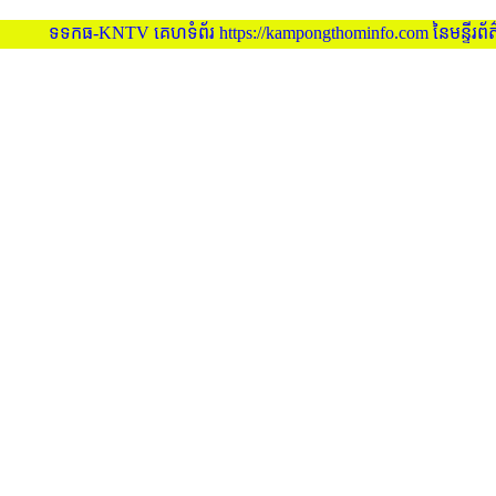
កធ-KNTV គេហទំព័រ https://kampongthominfo.com នៃមន្ទីរព័ត៌មាន ខេត្ត