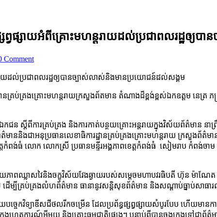
៌មានផ្សព្វផ្សាយអំពីគ្រោះមហន្តរាយដល់ប្រជាពលរដ្ឋឲ្
0 Comment
ះមហន្តរាយដល់ប្រជាពលរដ្ឋឲ្យបានច្បាស់លាស់និងមានប្រយោជន៍ដល់សង្គម
គ្រប់គ្រងគ្រោះមហន្តរាយក្រសួងព័តមាន តំណាងដ៏ខ្ពង់ខ្ពស់ឯកឧត្តម នេត្រ ភត្រ្តា 
ិងឯកជន ស្ដីពីការគ្រប់គ្រង និងការកាត់បន្ថយគ្រោះអន្តរាយក្នុងវិស័យព័ត៌មាន នាព
ននិងជាអនុប្រធានលេខាធិការដ្ឋានគ្រប់គ្រងគ្រោះមហន្តរាយ ក្រសួងព័ត៌មានឯកឧ
ខេត្តកំពង់ធំ លោក លោកស្រី ប្រធានមន្ទីរអង្គភាពខេត្តកំពង់ធំ សៀមរាប កំពង់
បដោយភាពឈ្លាសវៃនិងចក្ខុវិស័យវែងឆ្ងាយរបស់សម្តេចមហាបវរធិបតី ហ៊ុន ម៉ាណែត
ល ដើម្បីគ្រប់គ្រងលំហព័ត៌មាន ធានានូវសន្តិសុខព័ត៌មាន និងសណ្តាប់ធ្នាប់សាធ
ម័យបច្ចេកវិទ្យាឌីសជីថលរីកចម្រើន ដែលប្រព័ន្ធផ្សព្វផ្សាយសំបូរបែប ហើយមានក
ុងហេតុការណ៍អ្វីមួយ និងគ្រោះធម្មជាតិផ្សេងៗ បន្ទាប់ពីបានចងក្រងទៅជាព័ត៌ម