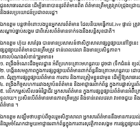
ជូនសាធារណជន ដើម្បីធានាបាននូវព័ត៌មានពិត ព័ត៌មានត្រឹមត្រូវគ្រប់ជ្រុងជ្រោយ 
និងផលប្រយោជន៍ប្រជាពលរដ្ឋ។
ឯកឧត្តម បន្តថាចំពោះបងប្អូនអ្នកសារព័ត៌មាន ដែលនិយមធ្វើការLive ផ្ទាល់ ត្រូវ
សណ្តាប់ធ្នាប់សង្គម ជាពិសេសព័ត៌មានទាក់ទងនឹងសន្តិសុខជាតិ។
ឯកឧត្តម ហ៊ុយ សារ៉ាវុធ បានមានប្រសាសន៍ថាសិក្ខាសាលាផ្សព្វផ្សាយនៅថ្ងៃន
ផ្សព្វផ្សាយព័ត៌មានបានត្រឹមត្រូវ ទាន់ពេលវេលា និងមានប្រសិទ្ធភាព។
គោលបំណងសំខាន់ៗរួមមាន៖
១. ពង្រឹងចំណេះដឹងមូលដ្ឋាន អំពីប្រភេទគ្រោះមហន្តរាយ ដូចជា (ទឹកជំនន់ ខ្យល់
២. បង្កើនសមត្ថភាពក្នុងការផ្សព្វផ្សាយព័ត៌មានពាក់ព័ន្ធនឹងគ្រោះមហន្តរាយ ដោ
៣. ជំរុញការផ្សព្វផ្សាយព័ត៌មាន ការពារ និងការត្រៀមខ្លួនជាមុន ដើម្បីឱ្យស
៤. ពង្រឹងកិច្ចសហការរវាងស្ថាប័នព័ត៌មាន និងអាជ្ញាធរពាក់ព័ន្ធ ក្នុងការផ្លា
៥. លើកកម្ពស់សីលធម៌វិជ្ជាជីវៈអ្នកសារព័ត៌មាន ក្នុងការផ្សព្វផ្សាយព័ត៌មា
ទូលាយ។ ប្រសិនបើព័ត៌មានមានភាពត្រឹមត្រូវ និងទាន់ពេលវេលា វាអាចជួយ និងក
ព័ត៌មាន ។
ឯកឧត្តម សង្ឃឹមថាបន្ទាប់ពីចូលរួមសិក្ខាសាលា អ្នកសារព័ត៌មាននឹងមានការយល់ដ
និងរួមចំណែកជាមួយអាជ្ញាធរពាក់ព័ន្ធក្នុងការពារសុវត្ថិភាពសង្គម ការផ្សព្វផ