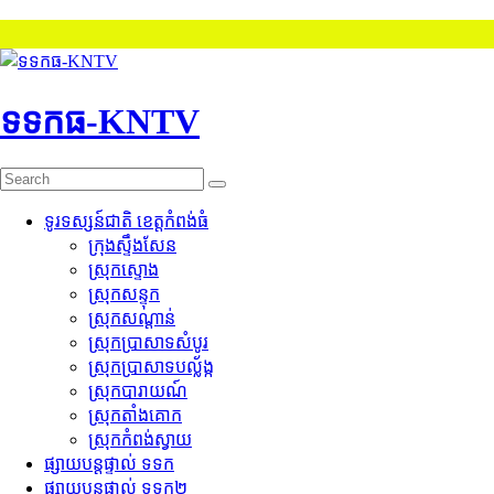
Skip
to
content
ទទកធ-KNTV
ទូរទស្សន៍ជាតិ ខេត្តកំពង់ធំ
ក្រុងស្ទឹងសែន
ស្រុកស្ទោង
ស្រុកសន្ទុក
ស្រុកសណ្តាន់
ស្រុកប្រាសាទសំបូរ
ស្រុកប្រាសាទបល្ល័ង្ក
ស្រុកបារាយណ៍
ស្រុកតាំងគោក
ស្រុកកំពង់ស្វាយ
ផ្សាយបន្តផ្ទាល់ ទទក
ផ្សាយបន្តផ្ទាល់ ទទក២