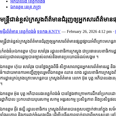
អភិបាលរង ខេត្តកំពង់ធំ
ឯកឧត្តម នេត្រ ភក្ត្រា
មន្ត្រីជាន់ខ្ពស់ក្រសួងព័ត៌មានជំរុញឲ្យអ្នកសារព័ត
មន្ទីរព័ត៌មាន ខេត្តកំពង់ធំ
ទទកធ-KNTV
—
February 26, 2026 4:12 pm
·
មន្ត្រីជាន់ខ្ពស់ក្រសួងព័ត៌មានជំរុញឲ្យអ្នកសារព័ត៌មានផ្សព្វផ្សាយអំពីគ្រោ
(កំពង់ធំ)៖ឯកឧត្តម ហ៊ុយ សារ៉ាវុធ រដ្ឋលេខាធិការក្រសួង ជាប្រធានលេខាធិការដ្ឋាន
ដល់ប្រជាពលរដ្ឋឲ្យបានច្បាស់លាស់និងមានប្រយោជន៍ដល់សង្គម ។
ឯកឧត្តម ហ៊ុយ សារ៉ាវុធ បានថ្លែងក្នុងពិធី សិក្ខាសាលាជូនអ្នកសារព័ត៌មានរដ្ឋ ន
ធំ។ដោយមានការអញ្ជើញចូលរួមពីឯកឧត្តម ឈាន លាង រដ្ឋលេខាធិការក្រសួងព័ត៌មា
ការដ្ឋានគ្រប់គ្រងគ្រោះមហន្តរាយ ក្រសួងព័ត៌មាន លោក អ៊ុន បុត្ត អភិបាលរង
។
ឯកឧត្តម អ៊ុន បុត្ត អភិបាលរងខេត្តកំពង់ធំ បានថ្លែងថាក្រោមការដឹកនាំប្រក
រដ្ឋាភិបាល ប្រកបដោយបុរេសកម្ម សកម្ម អន្តរសកម្ម ប្រសិទ្ធភាព និងប្រសិទ្ធផ
ឯកឧត្តម អ៊ីវ ផល្លី រដ្ឋលេខាធិការ ក្រសួងព័ត៌មានបានគូសបញ្ជាក់ថានៅក្នុង ស
ទាំងរូបភាព និងការដាក់ចំណងជើង ដើម្បីបង្កើនភាពទាក់ទាញពីអ្នកទស្សនា នៅក្ន