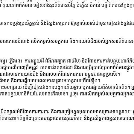
គុណភាពព័ត៌មាន ចៀសវាងនូវព័ត៌មានបំភ្លៃ បំភ្លើស បំភាន់ បន្លំ ព័ត៌មានក្លែងក្
មានការប្រុងប្រយ័ត្នខ្ពស់ និងស្វែងរកប្រភពឱ្យច្បាស់លាស់ជាមុន ចៀសវាងនូវផលប៉
េះ មានគោលបំណង លើកកម្ពស់សមត្ថភាព និងការយល់ដឹងរបស់អ្នកសារព័ត៌មានរដ្ឋ 
ព្យុះ ភ្លើងឆេះ ការរញ្ជួយដី ជំងឺរាតត្បាត ជាដើម) និងវិធានការកាត់បន្ថយហានិភ
យផ្តោតលើភាពត្រឹមត្រូវ ភាពទាន់ពេលវេលា និងការប្រើប្រាស់ប្រភពព័ត៌មានផ្លូវក
ាធារណជនមានការយល់ដឹង និងអាចចាត់វិធានការការពារខ្លួនបានល្អប្រសើរ។
ស់ប្តូរព័ត៌មាន និងការឆ្លើយតបពេលមានគ្រោះមហន្តរាយកើតឡើង។
នអំពីគ្រោះមហន្តរាយ ដើម្បីជៀសវាងការបង្កការភ័យខ្លាច ឬការផ្សាយព័ត៌មានមិន
ាត់បន្ថយហានិភ័យដែលអាចកើតមាន។ ដូច្នេះ ការលើកកម្ពស់សមត្ថភាពអ្នកសារព័ត
ឹងច្បាស់អំពីវិធានការការពារ និងការត្រៀមខ្លួនមុនពេលមានគ្រោះមហន្តរាយ។ ពួ
្សាយព័ត៌មានពាក់ព័ន្ធនឹងគ្រោះមហន្តរាយមានគុណភាព និងប្រសិទ្ធភាពខ្ពស់សាធារ