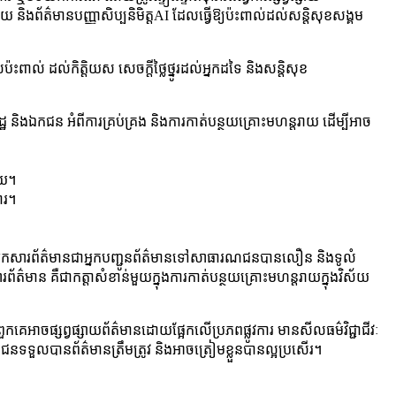
លាយ និងព័ត៌មានបញ្ញាសិប្បនិមិត្តAI ដែលធ្វើឱ្យប៉ះពាល់ដល់សន្តិសុខសង្គម
ះពាល់ ដល់កិត្តិយស សេចក្តីថ្លៃថ្នូរដល់អ្នកដទៃ និងសន្តិសុខ
និងឯកជន អំពីការគ្រប់គ្រង និងការកាត់បន្ថយគ្រោះមហន្តរាយ ដើម្បីអាច
័យ។
ារ។
ពិត។ អ្នកសារព័ត៌មានជាអ្នកបញ្ជូនព័ត៌មានទៅសាធារណជនបានលឿន និងទូលំ
៌មាន គឺជាកត្តាសំខាន់មួយក្នុងការកាត់បន្ថយគ្រោះមហន្តរាយក្នុងវិស័យ
កគេអាចផ្សព្វផ្សាយព័ត៌មានដោយផ្អែកលើប្រភពផ្លូវការ មានសីលធម៌វិជ្ជាជីវៈ
ណជនទទួលបានព័ត៌មានត្រឹមត្រូវ និងអាចត្រៀមខ្លួនបានល្អប្រសើរ។