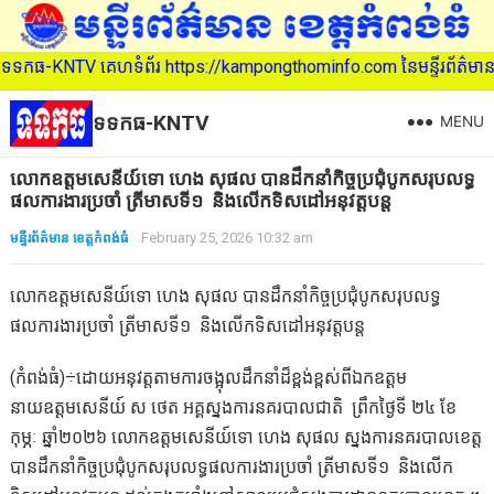
 គេហទំព័រ https://kampongthominfo.com នៃមន្ទីរព័ត៌មាន ខេត្តកំពង់ធំ
ទទកធ-KNTV
MENU
លោកឧត្តមសេនីយ៍ទោ ហេង សុផល បានដឹកនាំកិច្ចប្រជុំបូកសរុបលទ្ធ
ផលការងារប្រចាំ ត្រីមាសទី១ និងលើកទិសដៅអនុវត្តបន្ត
មន្ទីរព័ត៌មាន ខេត្តកំពង់ធំ
February 25, 2026 10:32 am
លោកឧត្តមសេនីយ៍ទោ ហេង សុផល បានដឹកនាំកិច្ចប្រជុំបូកសរុបលទ្ធ
ផលការងារប្រចាំ ត្រីមាសទី១ និងលើកទិសដៅអនុវត្តបន្ត
(កំពង់ធំ)÷ដោយអនុវត្តតាមការចង្អុលដឹកនាំដ៏ខ្ពង់ខ្ពស់ពីឯកឧត្ដម
នាយឧត្ដមសេនីយ៍ ស ថេត អគ្គស្នងការនគរបាលជាតិ ព្រឹកថ្ងៃទី ២៤ ខែ
កុម្ភៈ ឆ្នាំ២០២៦ លោកឧត្តមសេនីយ៍ទោ ហេង សុផល ស្នងការនគរបាលខេត្ត
បានដឹកនាំកិច្ចប្រជុំបូកសរុបលទ្ធផលការងារប្រចាំ ត្រីមាសទី១ និងលើក