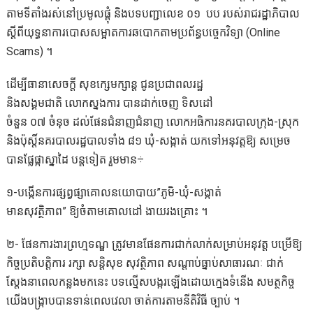
តាមទីតាំងរស់នៅប្រមូលផ្តុំ និងបទបញ្ជាលេខ ០១ បប របស់រាជរដ្ឋាភិបាល
ស្តីពីយុទ្ធនាការបោសសម្អាតការឆបោកតាមប្រព័ន្ធបច្ចេកវិទ្យា (Online
Scams) ។
ដើម្បីធានាសេចក្តី សុខក្សេមក្សាន្ត ជូនប្រជាពលរដ្ឋ
និងសង្គមជាតិ លោកស្នងការ បានដាក់ចេញ ទិសដៅ
ចំនួន ០៧ ចំនុច ដល់ផែនជំនាញជំនាញ លោកអធិការនគរបាលក្រុង-ស្រុក
និងប៉ុស្តិ៍នគរបាលរដ្ឋបាលទាំង ៨១ ឃុំ-សង្កាត់ យកទៅអនុវត្តឱ្យ សម្រេច
បានផ្លែផ្កាស្នាដៃ បន្តទៀត រួមមាន÷
១-បង្កើនការផ្សព្វផ្សាគោលនយោបាយ”ភូមិ-ឃុំ-សង្កាត់
មានសុវត្ថិភាព” ឱ្យចំតាមគោលដៅ ងាយរងគ្រោះ ។
២- ផែនការងារព្រហ្មទណ្ឌ ត្រូវមានផែនការជាក់លាក់សម្រាប់អនុវត្ត បម្រើឱ្យ
កិច្ចប្រតិបត្តិការ រក្សា សន្តិសុខ សុវត្ថិភាព សណ្តាប់ធ្នាប់សាធារណៈ ជាក់
ស្តែងនាពេលកន្លងមកនេះ បទល្មើសបង្ករឡើងដោយក្មេងទំនើង សមត្ថកិច្ច
យើងបង្ក្រាបបានទាន់ពេលវេលា ចាត់ការតាមនីតិវិធី ច្បាប់ ។