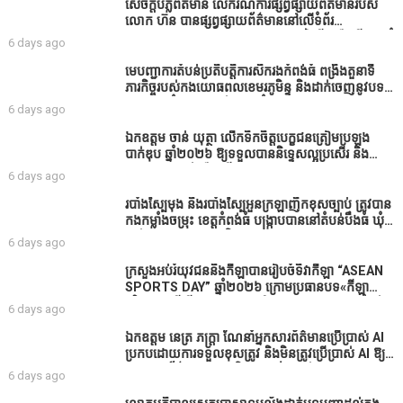
សេចក្តីបំភ្លឺព័ត៌មាន លេីករណីការផ្សព្វផ្សាយព័ត៌មានរបស់
លោក ហ៊ន បានផ្សព្វផ្សាយព័ត៌មាននៅលើទំព័រ
Facebook ឈ្មោះ Horn News នាថ្ងៃទី​៣ ខែសីហា ឆ្នាំ​
6 days ago
២០២៦ នេះ ដោយបានដាក់ចំណងជើងថា «ខេត្តកំពង់ធំ
សូមសំណូមពរទៅដល់អភិបាលខេត្តកំពង់ធំប្រសិនបើជាអាច
មេបញ្ជាការតំបន់ប្រតិបត្តិការសឹករងកំពង់ធំ ពង្រឹងតួនាទី
សូមសម្រាកសិនទៅទុកឲ្យប្រជាពលរដ្ឋរស់ស្រួលខ្លះទៅព្រោះ
ភារកិច្ចរបស់កងយោធពលខេមរភូមិន្ទ និងដាក់ចេញនូវបទ
ឥឡូវដឹងហើយថាពិបាករកលុយណាស់គាត់ដាំដំណាំសឹក
បញ្ជាមួយចំនួនជូនដល់កងកម្លាំងក្រោមឱវាទ
6 days ago
សឹងតែខ្ចីលុយធនាគារយកមកដាំ ព្រោះមួយរយៈចុងក្រោយ
នេះផ្ទុះរឿងនៅទឹកដីខេត្តកំពង់ធំច្រើនណាស់ពាក់ព័ន្ធនិង
ឯកឧត្តម ចាន់ យុត្ថា លើកទឹកចិត្តបេក្ខជនត្រៀមប្រឡង
អាជ្ញាធរជាមួយនឹងប្រជាពលរដ្ឋរឿងដីអាស្រ័យផល»
បាក់ឌុប ឆ្នាំ២០២៦ ឱ្យទទួលបាននិទ្ទេសល្អប្រសើរ និង
ទទួលបានរង្វាន់បន្ថែមពីក្រុមការងារ
6 days ago
របាំង​ស្បៃ​មុង​ និង​របាំង​ស្បៃ​អួន​ក្រឡា​ញឹក​ខុស​ច្បាប់​ ត្រូវ​បាន​
កងកម្លាំង​ចម្រុះ​ ខេត្តកំពង់​ធំ​ បង្ក្រាប​បាន​នៅ​តំបន់​បឹង​ធំ​ ឃុំ​
ផាត់​សណ្តាយ ​ក្នុង​រដូវ​បិទ​នេសាទ
6 days ago
ក្រសួងអប់រំយុវជននិងកីឡាបានរៀបចំទិវាកីឡា “ASEAN
SPORTS DAY” ឆ្នាំ២០២៦ ក្រោមប្រធានបទ«កីឡា
បរិយាបន្នដើម្បីសុខដុមរមនានៅក្នុង សង្គម” ក្នុងខេត្តកំពង់
6 days ago
ធំ( Video inside)
ឯកឧត្តម នេត្រ ភក្ត្រា ណែនាំអ្នកសារព័ត៌មានប្រើប្រាស់ AI
ប្រកបដោយការទទួលខុសត្រូវ និងមិនត្រូវប្រើប្រាស់ AI ឱ្យ
សរសេរពព័ត៌មាន ដោយមិនបានផ្ទៀងផ្ទាត់ ព្រោះ AI
6 days ago
មិនមែនជាអ្នកទទួលខុសត្រូវនៃអត្ថបទព័ត៌មាននោះទេ