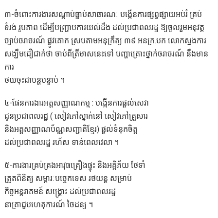
៣-ចំពោះការងារសណ្តាប់ធ្នាប់សាធារណៈ បង្កើនការផ្សព្វផ្សាយអប់រំ គ្រប់
ទំរង់ រូបភាព ដើម្បីបញ្ជ្រាបការយល់ដឹង ដល់ប្រជាពលរដ្ឋ ឱ្យចូលរួមអនុវត្ត
ច្បាប់ចរាចរណ៍ ផ្លូវគោក ស្របតាមអនុក្រឹត្យ ៣៩ អនក្រ.បក លោកស្នងការ
សង្ឃឹមជឿជាក់ថា ចាប់ពីត្រីមាសនេះទៅ បញ្ហាគ្រោះថ្នាក់ចរាចរណ៍ នឹងមាន
ការ
ថយចុះជាបន្តបន្ទាប់ ។
៤-ផែនការងារអត្តសញ្ញាណកម្ម : បង្កើនការផ្តល់សេវា
ជូនប្រជាពលរដ្ឋ ( សៀវភៅស្នាក់នៅ សៀវភៅគ្រួសារ
និងអត្តសញ្ញាណប័ណ្ណសញ្ជាតិខ្មែរ) ផ្ដល់ទំនុកចិត្ត
ដល់ប្រជាពលរដ្ឋ រហ័ស ទាន់ពេលវេលា ។
៥-ការងារគ្រប់គ្រងអាវុធគ្រឿងផ្ទុះ និងអគ្គិភ័យ ថែទាំ
ត្រួតពិនិត្យ សម្ភារៈបច្ចេកទេស រថយន្ត សម្រាប់
កិច្ចអន្តរាគមន៍ សង្គ្រោះ ដល់ប្រជាពលរដ្ឋ
នាគ្រាជួបហេតុការណ៍ ចៃដន្យ ។