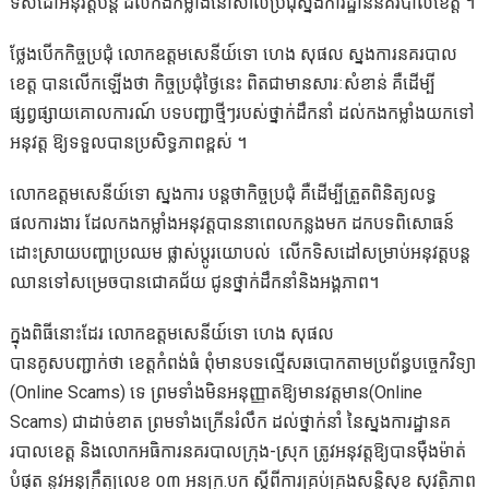
ទិសដៅអនុវត្តបន្ត ដល់កងកម្លាំងនៅសាលប្រជុំស្នងការដ្ឋាននគរបាលខេត្ត ។
ថ្លែងបើកកិច្ចប្រជុំ លោកឧត្តមសេនីយ៍ទោ ហេង សុផល ស្នងការនគរបាល
ខេត្ត បានលើកឡើងថា កិច្ចប្រជុំថ្ងៃនេះ ពិតជាមានសារៈសំខាន់ គឺដើម្បី
ផ្សព្វផ្សាយគោលការណ៍ បទបញ្ជាថ្មីៗរបស់ថ្នាក់ដឹកនាំ ដល់កងកម្លាំងយកទៅ
អនុវត្ត ឱ្យទទួលបានប្រសិទ្ធភាពខ្ពស់ ។
លោកឧត្តមសេនីយ៍ទោ ស្នងការ បន្តថាកិច្ចប្រជុំ គឺដើម្បីត្រួតពិនិត្យលទ្ធ
ផលការងារ ដែលកងកម្លាំងអនុវត្តបាននាពេលកន្លងមក ដកបទពិសោធន៍
ដោះស្រាយបញ្ហាប្រឈម ផ្លាស់ប្តូរយោបល់ លើកទិសដៅសម្រាប់អនុវត្តបន្ត
ឈានទៅសម្រេចបានជោគជ័យ ជូនថ្នាក់ដឹកនាំនិងអង្គភាព។
ក្នុងពិធីនោះដែរ លោកឧត្តមសេនីយ៍ទោ ហេង សុផល
បានគូសបញ្ជាក់ថា ខេត្តកំពង់ធំ ពុំមានបទល្មើសឆបោកតាមប្រព័ន្ធបច្ចេកវិទ្យា
(Online Scams) ទេ ព្រមទាំងមិនអនុញ្ញាតឱ្យមានវត្តមាន(Online
Scams) ជាដាច់ខាត ព្រមទាំងក្រើនរំលឹក ដល់ថ្នាក់នាំ នៃស្នងការដ្ឋានគ
របាលខេត្ត និងលោកអធិការនគរបាលក្រុង-ស្រុក ត្រូវអនុវត្តឱ្យបានម៉ឺងម៉ាត់
បំផុត នូវអនុក្រឹត្យលេខ ០៣ អនក្រ.បក ស្តីពីការគ្រប់គ្រងសន្ដិសុខ សុវត្ថិភាព