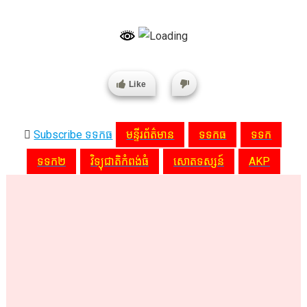
Like
Subscribe ទទកធ
មន្ទីរព័ត៌មាន
ទទកធ
ទទក
ទទក២
វិទ្យុជាតិកំពង់ធំ
សោតទស្សន៍
AKP