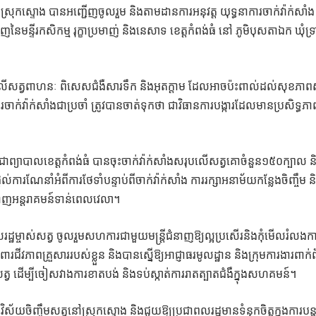
្រុកស្ទោង បានអញ្ជើញចូលរួម និងតាមដានការអនុវត្ត យុទ្ធនាការចាក់វ៉ាក់សាំង
ៃមន្ទីរកសិកម្ម រុក្ខាប្រមាញ់ និងនេសាទ ខេត្តកំពង់ធំ នៅ ភូមិបុសតាឯក ឃុំទ្រ
លងលើសត្វពាហនៈ ពិសេសជំងឺសារទឹក និងអុតក្តាម ដែលអាចប៉ះពាល់ដល់សុខភាពស
ចាក់វ៉ាក់សាំងជាប្រចាំ ត្រូវបានចាត់ទុកថា ជាវិធានការបង្ការដែលមានប្រសិទ្ធភា
ជាព្យាបាលខេត្តកំពង់ធំ បានចុះចាក់វ៉ាក់សាំងសរុបលើសត្វគោចំនួន១៥០ក្បាល ន
់ការណែនាំអំពីការថែទាំបន្ទាប់ពីចាក់វ៉ាក់សាំង ការរក្សាអនាម័យកន្លែងចិញ្ចឹម ន
ំនាញអន្តរាគមន៍ទាន់ពេលវេលា។
្ឋម្ចាស់សត្វ ចូលរួមសហការជាមួយមន្ត្រីជំនាញឱ្យល្អប្រសើរនិងកុំមើលរំលងក
រពារជីវភាពគ្រួសាររបស់ខ្លួន និងបានស្នើឱ្យអាជ្ញាធរមូលដ្ឋាន និងក្រុមការងារពាក់ព័
សត្វ ដើម្បីចៀសវាងការខាតបង់ និងទប់ស្កាត់ការរាតត្បាតជំងឺក្នុងសហគមន៍។
ិស័យចិញ្ចឹមសត្វនៅស្រុកស្ទោង និងជួយឱ្យប្រជាពលរដ្ឋមានទំនុកចិត្តក្នុងការបន្