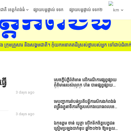
ជាតិ ខេត្តកំពង់ធំ
ផ្សាយបន្តផ្ទាល់ ទទក
ផ្សាយបន្តផ្ទាល់ ទទក២
ាតិ។ កុំយកអនាគតដ៏ស្រស់ថ្លារបស់អ្នក ទៅជាប់ជំពាក់នឹងគ្រឿងញៀន ស្វែងរក
្វើ
សេចក្តីបំភ្លឺព័ត៌មាន លេីករណីការផ្សព្វផ្សាយ
ព័ត៌មានរបស់លោក ហ៊ន បានផ្សព្វផ្សាយ
ព័ត៌មាននៅលើទំព័រ Facebook ឈ្មោះ
3 days ago
Horn News នាថ្ងៃទី​៣ ខែសីហា ឆ្នាំ​
២០២៦ នេះ ដោយបានដាក់ចំណងជើងថា
មេបញ្ជាការតំបន់ប្រតិបត្តិការសឹករងកំពង់ធំ
«ខេត្តកំពង់ធំ សូមសំណូមពរទៅដល់
ពង្រឹងតួនាទីភារកិច្ចរបស់កងយោធពលខេមរ
អភិបាលខេត្តកំពង់ធំប្រសិនបើជាអាចសូម
ភូមិន្ទ និងដាក់ចេញនូវបទបញ្ជាមួយ
3 days ago
សម្រាកសិនទៅទុកឲ្យប្រជាពលរដ្ឋរស់ស្រួល
ចំនួនជូនដល់កងកម្លាំងក្រោមឱវាទ
ខ្លះទៅព្រោះឥឡូវដឹងហើយថាពិបាករកលុយ
ឯកឧត្តម ចាន់ យុត្ថា លើកទឹកចិត្តបេក្ខជន
ណាស់គាត់ដាំដំណាំសឹកសឹងតែខ្ចីលុយ
ត្រៀមប្រឡងបាក់ឌុប ឆ្នាំ២០២៦ ឱ្យទទួល