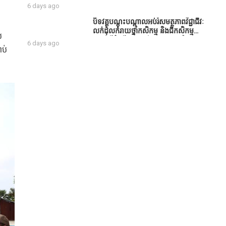
សប្បុរសជន ដែលបានចូល
6 days ago
រួមសាងសង់សាលប្រជុំ នៅក្នុងមណ្ឌល
អភិវឌ្ឍន៍អតីតយុទ្ធជន មរតកតេជោធិបតី
បិទវគ្គបណ្តុះបណ្តាលអប់រំសមត្ថភាពវិជ្ជាជីវៈ
ថ្លុកកព្រីង
លក់ដុំលក់រាយថ្នាំកសិកម្ម និងជីកសិកម្ម
់
បន្ទាប់ពីដំណើរការអស់រយៈពេល 3 ថ្ងៃ
6 days ago
ាប់