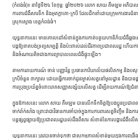
(កំពង់ធំ)៖ នាថ្ងៃទី២៤ ខែកុម្ភៈ ឆ្នាំ២០២៦ លោក សាយ គឹមឡម អភិបាលស
ការពារជំងឺសារទឹក និងអុតក្តាគោ-ក្របី ដែលដឹកនាំដោយក្រុមការងារជំនាញន
ស្រុកស្ទោង ខេត្តកំពង់ធំ។
យុទ្ធនាការនេះ មានគោលដៅសំខាន់ក្នុងការកាត់បន្ថយហានិភ័យជំងឺឆ្
បង្កឱ្យខាតបង់ទ្រព្យសម្បត្តិ និងប៉ះពាល់ដល់ជីវភាពប្រជាពលរដ្ឋ ហើយការ
និងចំណាយតិចជាងការព្យាបាលពេលជំងឺផ្ទុះឡើង។
តាមការរាយការណ៍ ចាន់ បញ្ញាវ័ន្ត ប្រធានការិយាល័យផលិតកម្ម និងបសុ
ក្របីចំនួន ៣ក្បាល ដោយធ្វើការចាក់ជូនម្ចាស់សត្វនៅមូលដ្ឋាន និងបានផ្តល
ការប្រុងប្រយ័ត្នចំពោះរោគសញ្ញាសង្ស័យលើសត្វ ដើម្បីរាយការណ៍ឱ្យជ
ក្នុងឱកាសនេះ លោក សាយ គឹមឡម បានលើកទឹកចិត្តឱ្យបងប្អូនប្រជាពលរដ
ចាក់វ៉ាក់សាំង ព្រោះវាជាវិធានការចាំបាច់ក្នុងការការពារសត្វចិញ្ចឹម និងកា
បន្តផ្សព្វផ្សាយឱ្យប្រជាពលរដ្ឋយល់ដឹងពីសារៈសំខាន់នៃការបង្ការជំងឺលើ
យុទ្ធនាការនេះ ត្រូវបានចាត់ទុកថា ជាសកម្មភាពសំខាន់មួយក្នុងការពង្រឹងវ