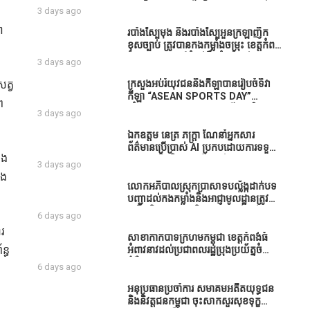
ធនាគារយកមកដាំ ព្រោះមួយរយៈចុងក្រោយ
បាននិទ្ទេសល្អប្រសើរ និងទទួលបានរង្វាន់
3 days ago
នេះផ្ទុះរឿងនៅទឹកដីខេត្តកំពង់ធំច្រើនណាស់
បន្ថែមពីក្រុមការងារ
ពាក់ព័ន្ធនិងអាជ្ញាធរជាមួយនឹងប្រជាពលរដ្ឋ
ា
របាំង​ស្បៃ​មុង​ និង​របាំង​ស្បៃ​អួន​ក្រឡា​ញឹក​
រឿងដីអាស្រ័យផល»
ខុស​ច្បាប់​ ត្រូវ​បាន​កងកម្លាំង​ចម្រុះ​ ខេត្តកំពង់​
ធំ​ បង្ក្រាប​បាន​នៅ​តំបន់​បឹង​ធំ​ ឃុំ​ផាត់​
3 days ago
សណ្តាយ ​ក្នុង​រដូវ​បិទ​នេសាទ
ត្វ
ក្រសួងអប់រំយុវជននិងកីឡាបានរៀបចំទិវា
កីឡា “ASEAN SPORTS DAY”
ព
ឆ្នាំ២០២៦ ក្រោមប្រធានបទ«កីឡាបរិយាបន្ន
3 days ago
ដើម្បីសុខដុមរមនានៅក្នុង សង្គម” ក្នុងខេត្ត
កំពង់ធំ( Video inside)
ឯកឧត្តម នេត្រ ភក្ត្រា ណែនាំអ្នកសារ
ព័ត៌មានប្រើប្រាស់ AI ប្រកបដោយការទទួល
ិង
ខុសត្រូវ និងមិនត្រូវប្រើប្រាស់ AI ឱ្យ
3 days ago
សរសេរពព័ត៌មាន ដោយមិនបានផ្ទៀងផ្ទាត់
ិង
ព្រោះ AI មិនមែនជាអ្នកទទួលខុសត្រូវនៃ
លោកអភិបាលស្រុកប្រាសាទបល្ល័ង្កដាក់បទ
អត្ថបទព័ត៌មាននោះទេ
បញ្ជាដល់កងកម្លាំងនិងអាជ្ញាមូលដ្ឋានត្រូវ
ពង្រឹងកិច្ចការងារសន្តិសុខសណ្ដាប់ធ្នាប់ក្នុង
6 days ago
មូលដ្ឋានឲ្យបានល្អជូនប្រជាពលរដ្ឋ
ារ
សាខាកាកបាទក្រហមកម្ពុជា ខេត្តកំពង់ធំ
ន្ធ
អំពាវនាវដល់ប្រជាពលរដ្ឋប្រុងប្រយ័ត្នចំពោះ
ជំងឺគ្រុនឈាម
6 days ago
អនុប្រធានប្រចាំការ សមាគមអតីតយុទ្ធជន
និងនិវត្តជនកម្ពុជា ចុះសាកសួរសុខទុក្ខ
ត