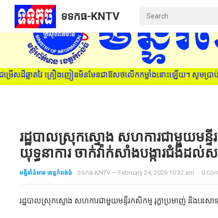
ទទកធ-KNTV
មិនមែនជាឱសថលើកកម្លាំងនោះឡើយ។ សូមប្រាប់មនុស្សជាទីស្រឡាញ់ ពីគ្រោះថ្ន
រដ្ឋបាលស្រុកស្ទោង សហការជាមួយមន្ទីរកសិ
យុទ្ធនាការ ចាក់វ៉ាក់សាំងបង្ការជំងឺដល
មន្ទីរព័ត៌មាន ខេត្តកំពង់ធំ
ទទកធ-KNTV
—
February 24, 2026 10:32 am
·
0 Co
រដ្ឋបាលស្រុកស្ទោង សហការជាមួយមន្ទីរកសិកម្ម រុក្ខាប្រមាញ់ និងនេសាទខេ