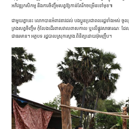
អភិវឌ្ឍកសិកម្ម និងការចិញ្ចឹមសត្វឱ្យកាន់តែរីកចម្រើនទៅមុខ៕
ជាមួយគ្នានេះ លោកបានអំពាវនាវដល់ បងប្អូនប្រជាពលរដ្ឋទាំងអស់ ចូលរួមអន
គ្រងសត្វចិញ្ចឹម កុំលែងដើរពាសវាលពាសកាល ឬលើផ្លូវសាធារណៈ ដែលអា
ជាធរមាន។ អត្ថបទ រដ្ឋបាលស្រុកស្ទោង.ពិនិត្យដោយអ៊ុមញឹប។