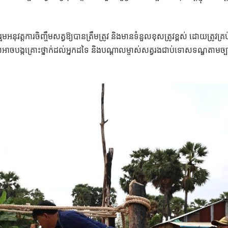
ុវត្តការចិញ្ចឹមសត្វឱ្យបានត្រឹមត្រូវ និងមានទំនួលខុសត្រូវខ្ពស់ ដោយត្រូវគ្រប
ចបង្កគ្រោះថ្នាក់ដល់អ្នកដទៃ និងបណ្តាលម្ចាស់សត្វរងជាប់ទោសទណ្ឌតាមច្ប