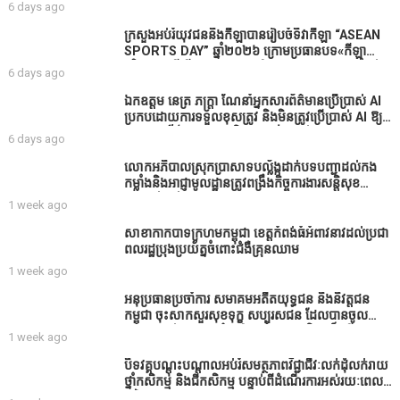
ផាត់​សណ្តាយ ​ក្នុង​រដូវ​បិទ​នេសាទ
6 days ago
ក្រសួងអប់រំយុវជននិងកីឡាបានរៀបចំទិវាកីឡា “ASEAN
SPORTS DAY” ឆ្នាំ២០២៦ ក្រោមប្រធានបទ«កីឡា
បរិយាបន្នដើម្បីសុខដុមរមនានៅក្នុង សង្គម” ក្នុងខេត្តកំពង់
6 days ago
ធំ( Video inside)
ឯកឧត្តម នេត្រ ភក្ត្រា ណែនាំអ្នកសារព័ត៌មានប្រើប្រាស់ AI
ប្រកបដោយការទទួលខុសត្រូវ និងមិនត្រូវប្រើប្រាស់ AI ឱ្យ
សរសេរពព័ត៌មាន ដោយមិនបានផ្ទៀងផ្ទាត់ ព្រោះ AI
6 days ago
មិនមែនជាអ្នកទទួលខុសត្រូវនៃអត្ថបទព័ត៌មាននោះទេ
លោកអភិបាលស្រុកប្រាសាទបល្ល័ង្កដាក់បទបញ្ជាដល់កង
កម្លាំងនិងអាជ្ញាមូលដ្ឋានត្រូវពង្រឹងកិច្ចការងារសន្តិសុខ
សណ្ដាប់ធ្នាប់ក្នុងមូលដ្ឋានឲ្យបានល្អជូនប្រជាពលរដ្ឋ
1 week ago
សាខាកាកបាទក្រហមកម្ពុជា ខេត្តកំពង់ធំអំពាវនាវដល់ប្រជា
ពលរដ្ឋប្រុងប្រយ័ត្នចំពោះជំងឺគ្រុនឈាម
1 week ago
អនុប្រធានប្រចាំការ សមាគមអតីតយុទ្ធជន និងនិវត្តជន
កម្ពុជា ចុះសាកសួរសុខទុក្ខ សប្បុរសជន ដែលបានចូល
រួមសាងសង់សាលប្រជុំ នៅក្នុងមណ្ឌលអភិវឌ្ឍន៍អតីត
1 week ago
យុទ្ធជន មរតកតេជោធិបតីថ្លុកកព្រីង
បិទវគ្គបណ្តុះបណ្តាលអប់រំសមត្ថភាពវិជ្ជាជីវៈលក់ដុំលក់រាយ
ថ្នាំកសិកម្ម និងជីកសិកម្ម បន្ទាប់ពីដំណើរការអស់រយៈពេល
3 ថ្ងៃ