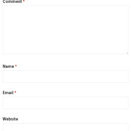
k
e
m
k
Comment
*
r
Name
*
Email
*
Website