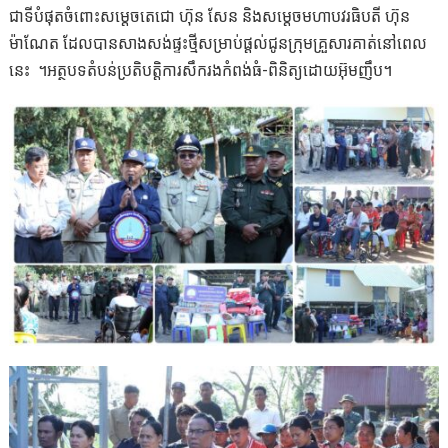
ជាទី​បំផុត​ចំពោះ​សម្តេច​តេជោ​ ហ៊ុន​ សែន​ និង​សម្តេច​មហា​បវរ​ធិបតី​ ហ៊ុន​
ម៉ាណែត​ ដែល​បាន​សាងសង់​ផ្ទះ​ថ្មី​សម្រាប់​ផ្ដល់​ជូន​ក្រុម​គ្រួសារ​គាត់​នៅ​ពេល​
នេះ​ ។អត្ថបទតំបន់ប្រតិបត្តិការសឹករងកំពង់ធំ-ពិនិត្យដោយអ៊ុមញឹប។