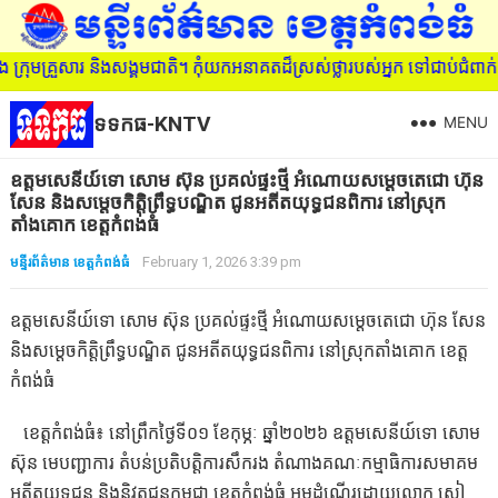
មគ្រួសារ និងសង្គមជាតិ។ កុំយកអនាគតដ៏ស្រស់ថ្លារបស់អ្នក ទៅជាប់ជំពាក់ន
ទទកធ-KNTV
MENU
ឧត្ដមសេនីយ៍ទោ សោម ស៊ុន ប្រគល់ផ្ទះថ្មី​ អំណោយសម្តេចតេជោ ហ៊ុន
សែន និងសម្តេចកិត្តិព្រឹទ្ធបណ្ឌិត​ ជូនអតីតយុទ្ធជនពិការ នៅស្រុក
តាំងគោក ខេត្តកំពង់ធំ
មន្ទីរព័ត៌មាន ខេត្តកំពង់ធំ
February 1, 2026 3:39 pm
ឧត្ដមសេនីយ៍ទោ សោម ស៊ុន ប្រគល់ផ្ទះថ្មី​ អំណោយសម្តេចតេជោ ហ៊ុន សែន
និងសម្តេចកិត្តិព្រឹទ្ធបណ្ឌិត​ ជូនអតីតយុទ្ធជនពិការ នៅស្រុកតាំងគោក ខេត្ត
កំពង់ធំ
ខេត្តកំពង់ធំ៖ នៅព្រឹកថ្ងៃទី០១ ខែកុម្ភៈ ឆ្នាំ២០២៦ ឧត្តមសេនីយ៍ទោ សោម
ស៊ុន មេបញ្ជាការ តំបន់ប្រតិបត្តិការសឹករង តំណាងគណៈកម្មាធិការសមាគម
អតីតយុទ្ធជន និងនិវត្តជនកម្ពុជា ខេត្តកំពង់ធំ អមដំណើរ​ដោយ​លោក ​សៀ​