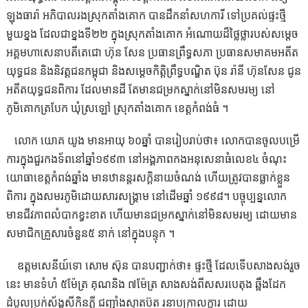
ឡុង​ធារ៉ា​ អភិបាល​រង​ស្រុក​តាំង​គោក​ បានដឹកនាំសហការី ទៅប្រគល់ផ្ទះថ្មី
មួយខ្នង ដែលជាខ្នងទី២២ ក្នុងស្រុកតាំងគោក អំណោយដ៏ថ្លៃថ្លារបស់សម្ដេច
អគ្គមហាសេនាបតីតេជោ ហ៊ុន សែន ប្រធានព្រឹទ្ធសភា ប្រធានសមាគមអតីត
យុទ្ធជន និងនិវត្តជនកម្ពុជា និងសម្ដេចកិត្តិព្រឹទ្ធបណ្ឌិត ប៊ុន រ៉ានី ហ៊ុនសែន ជូន
អតីតយុទ្ធជនពិការ​ ដែល​មានដី តែមានជម្រកស្នាក់នៅមិនសមរម្យ នៅ
ភូមិគោកត្របែក ឃុំស្រឡៅ ស្រុកតាំងគោក ខេត្តកំពង់ធំ ។
លោក យោគ យូង មានអាយុ ៦០ឆ្នាំ បានរៀបរាប់ថា៖ លោកបានចូលបម្រើ
ការក្នុងជួរកងទ័ពនៅឆ្នាំ១៩៩៣ នៅអង្គភាពកងអនុសេនាធំលេខ៤ ចំណុះ
យោធាខេត្តកំពង់ឆ្នាំង មានឋានន្តរសក្ដិនាយចំណង់ ហើយត្រូវបាន​ធ្លាក់​ខ្លួន​
ពិការ​ ក្នុង​សមរភូមិ​ដោយ​សារ​សង្គ្រាម​ នៅ​ដេីម​ឆ្នាំ​ ១៩៩៨។ បច្ចុប្បន្ន​លោក​
មាន​ជីវភាព​លំបាក​ខ្វះខាត​ ហើយ​មាន​ជម្រក​ស្នាក់​នៅ​មិន​សមរម្យ​ ដោយ​មាន​
សមាជិក​គ្រួសារ​ចំនួន​៥​ នាក់​ នៅ​ក្នុង​បន្ទុក​ ។
ឧត្តមសេនីយ៍ទោ សោម ស៊ុន បានបញ្ជាក់ថា៖ ផ្ទះថ្មី ដែលទើបសាងសង់រួច
នេះ មានទំហំ ៥ម៉ែត្រ គុណនិង ៧ម៉ែត្រ សាងសង់ពីសសរបេតុង ឆ្អឹងដែក
ដំបូលប្រក់ស័ង្កសីកិនភ្លី ជញ្ជាំងស្មាតប៊ត រនាបក្រាលក្តារ ដោយ