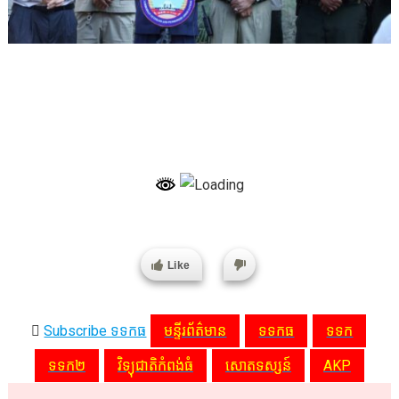
Like
Subscribe ទទកធ
មន្ទីរព័ត៌មាន
ទទកធ
ទទក
ទទក២
វិទ្យុជាតិកំពង់ធំ
សោតទស្សន៍
AKP