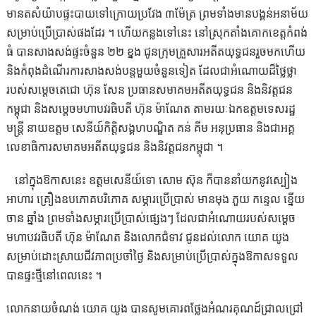
មានតសំយ៉ាបផ្ទះបាយទៅក្រោយប្រវែង ៣ម៉ែត្រ ព្រមទាំងមានបង្គន់អនាម័យ
សម្រាប់ប្រើប្រាស់ផងដែរ ។ ហើយកន្លងទៅនេះ នៅស្រុកតាំងគោក​ខេត្តកំពង់
ធំ បានសាងសង់ផ្ទះចំនួន ២២​ ខ្នង ជូនក្រុមគ្រួសារអតីតយុទ្ធជនរួចមកហើយ
និងកំពុងដំណើរការសាងសង់បន្តមួយចំនួនទៀត ដែលជាអំណោយដ៏ថ្លៃថ្លា
របស់សម្ដេចតេជោ ហ៊ុន សែន ប្រធានសមាគមអតីតយុទ្ធជន និងនិវត្តជន
កម្ពុជា និងសម្ដេចមហាបវរធិបតី ហ៊ុន ម៉ាណែត តាមរយៈឯកឧត្តមទេសរដ្ឋ
មន្ត្រី នាយឧត្តម សេនីយ៍កិត្តិសង្គហបណ្ឌិត គន់ គីម អនុប្រធាន និងជាអគ្គ
លេខាធិការសមាគមអតីតយុទ្ធជន និងនិវត្តជនកម្ពុជា ។
នៅក្នុងឱកាសនេះ ឧត្តមសេនីយ៍ទោ សោម ស៊ុន ក៏បាននាំយកនូវស្បៀង
អាហារ គ្រឿងឧបភោគបរិភោគ សម្ភារប្រើប្រាស់ មានមុង ភួយ កន្ទេល ខ្នើយ
ចាន ឆ្នាំង ព្រមទាំងសម្ភារប្រើប្រាស់ផ្សេងៗ ដែលជាអំណោយរបស់សម្ដេច
មហាបវរធិបតី ហ៊ុន ម៉ាណែត និងលោកជំទាវ ជូនដល់លោក យោគ យូង
សម្រាប់ដោះស្រាយជីវភាពប្រចាំថ្ងៃ និងសម្រាប់ប្រើប្រាស់ក្នុងឱកាសទទួល
បានផ្ទះថ្មីនៅពេលនេះ ។
លោក​នាយ​ចំណង់ ​យោគ​ យូង​ បាន​សូម​គោរព​ថ្លែង​អំណរគុណ​ដ៍​ជ្រាលជ្រៅ​