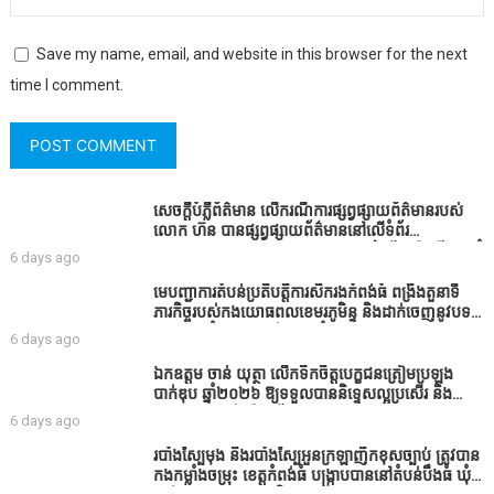
Save my name, email, and website in this browser for the next
time I comment.
សេចក្តីបំភ្លឺព័ត៌មាន លេីករណីការផ្សព្វផ្សាយព័ត៌មានរបស់
លោក ហ៊ន បានផ្សព្វផ្សាយព័ត៌មាននៅលើទំព័រ
Facebook ឈ្មោះ Horn News នាថ្ងៃទី​៣ ខែសីហា ឆ្នាំ​
6 days ago
២០២៦ នេះ ដោយបានដាក់ចំណងជើងថា «ខេត្តកំពង់ធំ
សូមសំណូមពរទៅដល់អភិបាលខេត្តកំពង់ធំប្រសិនបើជាអាច
មេបញ្ជាការតំបន់ប្រតិបត្តិការសឹករងកំពង់ធំ ពង្រឹងតួនាទី
សូមសម្រាកសិនទៅទុកឲ្យប្រជាពលរដ្ឋរស់ស្រួលខ្លះទៅព្រោះ
ភារកិច្ចរបស់កងយោធពលខេមរភូមិន្ទ និងដាក់ចេញនូវបទ
ឥឡូវដឹងហើយថាពិបាករកលុយណាស់គាត់ដាំដំណាំសឹក
បញ្ជាមួយចំនួនជូនដល់កងកម្លាំងក្រោមឱវាទ
6 days ago
សឹងតែខ្ចីលុយធនាគារយកមកដាំ ព្រោះមួយរយៈចុងក្រោយ
នេះផ្ទុះរឿងនៅទឹកដីខេត្តកំពង់ធំច្រើនណាស់ពាក់ព័ន្ធនិង
ឯកឧត្តម ចាន់ យុត្ថា លើកទឹកចិត្តបេក្ខជនត្រៀមប្រឡង
អាជ្ញាធរជាមួយនឹងប្រជាពលរដ្ឋរឿងដីអាស្រ័យផល»
បាក់ឌុប ឆ្នាំ២០២៦ ឱ្យទទួលបាននិទ្ទេសល្អប្រសើរ និង
ទទួលបានរង្វាន់បន្ថែមពីក្រុមការងារ
6 days ago
របាំង​ស្បៃ​មុង​ និង​របាំង​ស្បៃ​អួន​ក្រឡា​ញឹក​ខុស​ច្បាប់​ ត្រូវ​បាន​
កងកម្លាំង​ចម្រុះ​ ខេត្តកំពង់​ធំ​ បង្ក្រាប​បាន​នៅ​តំបន់​បឹង​ធំ​ ឃុំ​