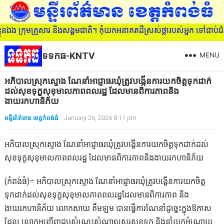
ក្រុមគ្រួសារ និងសង្គមជាតិ។ កុំយកអនាគតដ៏ស្រស់ថ្លារបស់អ្នក ទៅជាប់ជំ
ទទកធ-KNTV
MENU
អភិបាលស្រុកស្ទោង ណែនាំអាជ្ញាធរឃុំត្រូវបង្កើនការយកចិត្តទុកដាក់
ដល់សុខទុក្ខសុខុមាលភាពពលរដ្ឋ ដែលមានពិការភាពនិង
ងាយរកហានិភ័យ
មន្ទីរព័ត៌មាន ខេត្តកំពង់ធំ
January 26, 2026 8:11 pm
អភិបាលស្រុកស្ទោង ណែនាំអាជ្ញាធរឃុំត្រូវបង្កើនការយកចិត្តទុកដាក់ដល់
សុខទុក្ខសុខុមាលភាពពលរដ្ឋ ដែលមានពិការភាពនិងងាយរកហានិភ័យ
(កំពង់ធំ)÷ អភិបាលស្រុកស្ទោង ណែនាំអាជ្ញាធរឃុំត្រូវបង្កើនការយកចិត្ត
ទុកដាក់ដល់សុខទុក្ខសុខុមាលភាពពលរដ្ឋដែលមានពិការភាព និង
ងាយរកហានិភ័យ លោកសាយ គឹមឡម បានធ្វើការណែនាំដូច្នេះក្នុងឱកាស
ដែល លោកអញ្ជើញជួបសំណេះសំណាលសួរសុខទុក្ខ និងនាំយកអំណោយ