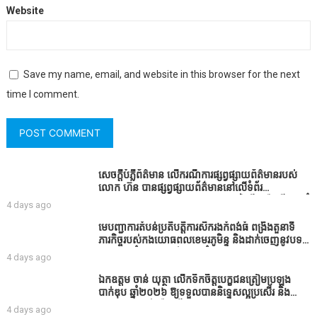
Website
Save my name, email, and website in this browser for the next
time I comment.
សេចក្តីបំភ្លឺព័ត៌មាន លេីករណីការផ្សព្វផ្សាយព័ត៌មានរបស់
លោក ហ៊ន បានផ្សព្វផ្សាយព័ត៌មាននៅលើទំព័រ
Facebook ឈ្មោះ Horn News នាថ្ងៃទី​៣ ខែសីហា ឆ្នាំ​
4 days ago
២០២៦ នេះ ដោយបានដាក់ចំណងជើងថា «ខេត្តកំពង់ធំ
សូមសំណូមពរទៅដល់អភិបាលខេត្តកំពង់ធំប្រសិនបើជាអាច
មេបញ្ជាការតំបន់ប្រតិបត្តិការសឹករងកំពង់ធំ ពង្រឹងតួនាទី
សូមសម្រាកសិនទៅទុកឲ្យប្រជាពលរដ្ឋរស់ស្រួលខ្លះទៅព្រោះ
ភារកិច្ចរបស់កងយោធពលខេមរភូមិន្ទ និងដាក់ចេញនូវបទ
ឥឡូវដឹងហើយថាពិបាករកលុយណាស់គាត់ដាំដំណាំសឹក
បញ្ជាមួយចំនួនជូនដល់កងកម្លាំងក្រោមឱវាទ
4 days ago
សឹងតែខ្ចីលុយធនាគារយកមកដាំ ព្រោះមួយរយៈចុងក្រោយ
នេះផ្ទុះរឿងនៅទឹកដីខេត្តកំពង់ធំច្រើនណាស់ពាក់ព័ន្ធនិង
ឯកឧត្តម ចាន់ យុត្ថា លើកទឹកចិត្តបេក្ខជនត្រៀមប្រឡង
អាជ្ញាធរជាមួយនឹងប្រជាពលរដ្ឋរឿងដីអាស្រ័យផល»
បាក់ឌុប ឆ្នាំ២០២៦ ឱ្យទទួលបាននិទ្ទេសល្អប្រសើរ និង
ទទួលបានរង្វាន់បន្ថែមពីក្រុមការងារ
4 days ago