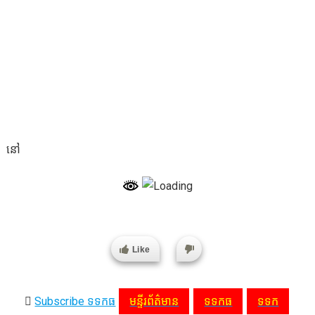
នៅ
Like
Subscribe ទទកធ
មន្ទីរព័ត៌មាន
ទទកធ
ទទក