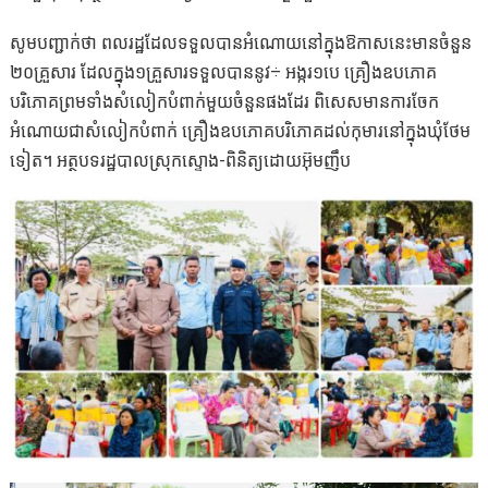
សូមបញ្ជាក់ថា ពលរដ្ឋដែលទទួលបានអំណោយនៅក្នុងឱកាសនេះមានចំនួន
២០គ្រួសារ ដែលក្នុង១គ្រួសារទទួលបាននូវ÷ អង្ករ១បេ គ្រឿងឧបភោគ
បរិភោគព្រមទាំងសំលៀកបំពាក់មួយចំនួនផងដែរ ពិសេសមានការចែក
អំណោយជាសំលៀកបំពាក់ គ្រឿងឧបភោគបរិភោគដល់កុមារនៅក្នុងឃុំថែម
ទៀត។ អត្ថបទរដ្ឋបាលស្រុកស្ទោង-ពិនិត្យដោយអ៊ុមញឹប