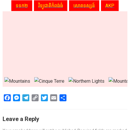
ទទក២
វិទ្យុជាតិកំពង់ធំ
សោតទស្សន៍
AKP
F
M
T
C
T
E
S
a
e
e
o
w
m
h
c
s
l
p
i
a
a
Leave a Reply
e
s
e
y
t
i
r
b
e
g
L
t
l
e