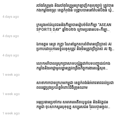
របាំង​ស្បៃ​មុង​ និង​របាំង​ស្បៃ​អួន​ក្រឡា​ញឹក​ខុស​ច្បាប់​ ត្រូវ​បាន​
កងកម្លាំង​ចម្រុះ​ ខេត្តកំពង់​ធំ​ បង្ក្រាប​បាន​នៅ​តំបន់​បឹង​ធំ​ ឃុំ​
ផាត់​សណ្តាយ ​ក្នុង​រដូវ​បិទ​នេសាទ
4 days ago
ក្រសួងអប់រំយុវជននិងកីឡាបានរៀបចំទិវាកីឡា “ASEAN
SPORTS DAY” ឆ្នាំ២០២៦ ក្រោមប្រធានបទ«កីឡា
បរិយាបន្នដើម្បីសុខដុមរមនានៅក្នុង សង្គម” ក្នុងខេត្តកំពង់
4 days ago
ធំ( Video inside)
ឯកឧត្តម នេត្រ ភក្ត្រា ណែនាំអ្នកសារព័ត៌មានប្រើប្រាស់ AI
ប្រកបដោយការទទួលខុសត្រូវ និងមិនត្រូវប្រើប្រាស់ AI ឱ្យ
សរសេរពព័ត៌មាន ដោយមិនបានផ្ទៀងផ្ទាត់ ព្រោះ AI
4 days ago
មិនមែនជាអ្នកទទួលខុសត្រូវនៃអត្ថបទព័ត៌មាននោះទេ
លោកអភិបាលស្រុកប្រាសាទបល្ល័ង្កដាក់បទបញ្ជាដល់កង
កម្លាំងនិងអាជ្ញាមូលដ្ឋានត្រូវពង្រឹងកិច្ចការងារសន្តិសុខ
សណ្ដាប់ធ្នាប់ក្នុងមូលដ្ឋានឲ្យបានល្អជូនប្រជាពលរដ្ឋ
1 week ago
សាខាកាកបាទក្រហមកម្ពុជា ខេត្តកំពង់ធំអំពាវនាវដល់ប្រជា
ពលរដ្ឋប្រុងប្រយ័ត្នចំពោះជំងឺគ្រុនឈាម
1 week ago
អនុប្រធានប្រចាំការ សមាគមអតីតយុទ្ធជន និងនិវត្តជន
កម្ពុជា ចុះសាកសួរសុខទុក្ខ សប្បុរសជន ដែលបានចូល
រួមសាងសង់សាលប្រជុំ នៅក្នុងមណ្ឌលអភិវឌ្ឍន៍អតីត
1 week ago
យុទ្ធជន មរតកតេជោធិបតីថ្លុកកព្រីង