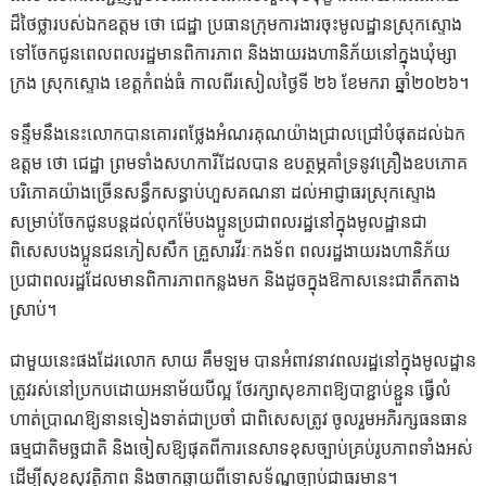
ដ៏ថៃថ្លារបស់ឯកឧត្តម ថោ ជេដ្ឋា ប្រធានក្រុមការងារចុះមូលដ្ឋានស្រុកស្ទោង
ទៅចែកជូនពេលពលរដ្ឋមានពិការភាព និងងាយរងហានិភ័យនៅក្នុងឃុំម្សា
ក្រង ស្រុកស្ទោង ខេត្តកំពង់ធំ កាលពីរសៀលថ្ងៃទី ២៦ ខែមករា ឆ្នាំ២០២៦។
ទន្ទឹមនឹងនេះលោកបានគោរពថ្លែងអំណរគុណយ៉ាងជ្រាលជ្រៅបំផុតដល់ឯក
ឧត្តម ថោ ជេដ្ឋា ព្រមទាំងសហការីដែលបាន ឧបត្ថម្ភគាំទ្រនូវគ្រឿងឧបភោគ
បរិភោគយ៉ាងច្រើនសន្ធឹកសន្ធាប់ហួសគណនា ដល់អាជ្ញាធរស្រុកស្ទោង
សម្រាប់ចែកជូនបន្តដល់ពុកម៉ែបងប្អូនប្រជាពលរដ្ឋនៅក្នុងមូលដ្ឋានជា
ពិសេសបងប្អូនជនភៀសសឹក គ្រួសារវីរៈកងទ័ព ពលរដ្ឋងាយរងហានិភ័យ
ប្រជាពលរដ្ឋដែលមានពិការភាពកន្លងមក និងដូចក្នុងឱកាសនេះជាតឹកតាង
ស្រាប់។
ជាមួយនេះផងដែរលោក សាយ គឹមឡម បានអំពាវនាវពលរដ្ឋនៅក្នុងមូលដ្ឋាន
ត្រូវរស់នៅប្រកបដោយអនាម័យបីល្អ ថែរក្សាសុខភាពឱ្យបាខ្ជាប់ខ្ជួន ធ្វើលំ
ហាត់ប្រាណឱ្យនានទៀងទាត់ជាប្រចាំ ជាពិសេសត្រូវ ចូលរួមអភិរក្សធនធាន
ធម្មជាតិមច្ឆជាតិ និងចៀសឱ្យផុតពីការនេសាទខុសច្បាប់គ្រប់រូបភាពទាំងអស់
ដើម្បីសុខសុវត្ថិភាព និងចាកឆ្ងាយពីទោសទ័ណ្ឌច្បាប់ជាធរមាន។