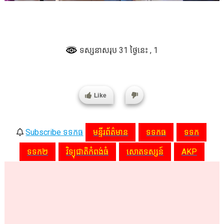
ទស្សនាសរុប 31 ថ្ងៃនេះ
, 1
Like
Subscribe ទទកធ
មន្ទីរព័ត៌មាន
ទទកធ
ទទក
ទទក២
វិទ្យុជាតិកំពង់ធំ
សោតទស្សន៍
AKP