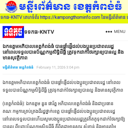
https://kampongthominfo.com នៃមន្ទីរព័ត៌មាន ខេត្តកំពង់ធំ (សូមអរគុណ
ទទកធ-KNTV
MENU
ឯកឧត្តមអភិបាលខេត្តកំពង់ធំ បានផ្ដាំផ្ញើដល់បងប្អូនប្រជាពលរដ្ឋ
នៅពេលទទួលបានប័ណ្ណកម្មសិទ្ធិដីធ្លី ត្រូវទុកដាក់ថែរក្សាឧ្យបានល្អ និង
មានសុវត្ថិភាព
មន្ទីរព័ត៌មាន ខេត្តកំពង់ធំ
February 11, 2026 3:04 pm
ឯកឧត្តមអភិបាលខេត្តកំពង់ធំ បានផ្ដាំផ្ញើដល់បងប្អូនប្រជាពលរដ្ឋ នៅពេល
ទទួលបានប័ណ្ណកម្មសិទ្ធិដីធ្លី ត្រូវទុកដាក់ថែរក្សាឧ្យបានល្អ និងមានសុវត្ថិភាព
(ខេត្តកំពង់ធំ): ឯកឧត្តម នួន ផារ័ត្ន អភិបាលខេត្តកំពង់ធំ និងជាប្រធាន
គណៈកម្មការគ្រប់គ្រងដីរដ្ឋថ្នាក់ខេត្ត បានផ្ដាំផ្ញើដល់បងប្អូនប្រជាពលរដ្ឋ
នៅពេលទទួលបានហើយសូមបងប្អូនប្រជាពលរដ្ឋត្រូវគិតគូទុកដាក់ថែរក្សាឱ្យ
បានល្អ ពីព្រោះប័ណ្ណកម្មសិទ្ធដីធ្លី គឺពិតជាមានសារៈសំខាន់ និងមានតម្លៃ