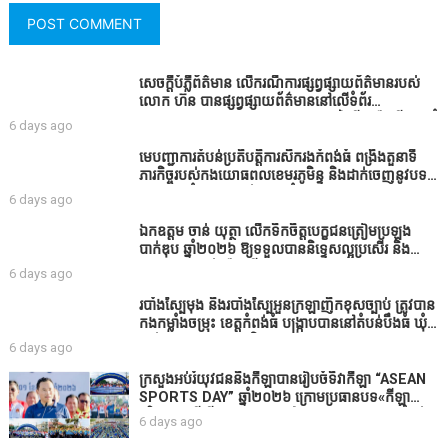
សេចក្តីបំភ្លឺព័ត៌មាន លេីករណីការផ្សព្វផ្សាយព័ត៌មានរបស់
លោក ហ៊ន បានផ្សព្វផ្សាយព័ត៌មាននៅលើទំព័រ
Facebook ឈ្មោះ Horn News នាថ្ងៃទី​៣ ខែសីហា ឆ្នាំ​
6 days ago
២០២៦ នេះ ដោយបានដាក់ចំណងជើងថា «ខេត្តកំពង់ធំ
សូមសំណូមពរទៅដល់អភិបាលខេត្តកំពង់ធំប្រសិនបើជាអាច
មេបញ្ជាការតំបន់ប្រតិបត្តិការសឹករងកំពង់ធំ ពង្រឹងតួនាទី
សូមសម្រាកសិនទៅទុកឲ្យប្រជាពលរដ្ឋរស់ស្រួលខ្លះទៅព្រោះ
ភារកិច្ចរបស់កងយោធពលខេមរភូមិន្ទ និងដាក់ចេញនូវបទ
ឥឡូវដឹងហើយថាពិបាករកលុយណាស់គាត់ដាំដំណាំសឹក
បញ្ជាមួយចំនួនជូនដល់កងកម្លាំងក្រោមឱវាទ
6 days ago
សឹងតែខ្ចីលុយធនាគារយកមកដាំ ព្រោះមួយរយៈចុងក្រោយ
នេះផ្ទុះរឿងនៅទឹកដីខេត្តកំពង់ធំច្រើនណាស់ពាក់ព័ន្ធនិង
ឯកឧត្តម ចាន់ យុត្ថា លើកទឹកចិត្តបេក្ខជនត្រៀមប្រឡង
អាជ្ញាធរជាមួយនឹងប្រជាពលរដ្ឋរឿងដីអាស្រ័យផល»
បាក់ឌុប ឆ្នាំ២០២៦ ឱ្យទទួលបាននិទ្ទេសល្អប្រសើរ និង
ទទួលបានរង្វាន់បន្ថែមពីក្រុមការងារ
6 days ago
របាំង​ស្បៃ​មុង​ និង​របាំង​ស្បៃ​អួន​ក្រឡា​ញឹក​ខុស​ច្បាប់​ ត្រូវ​បាន​
កងកម្លាំង​ចម្រុះ​ ខេត្តកំពង់​ធំ​ បង្ក្រាប​បាន​នៅ​តំបន់​បឹង​ធំ​ ឃុំ​
ផាត់​សណ្តាយ ​ក្នុង​រដូវ​បិទ​នេសាទ
6 days ago
ក្រសួងអប់រំយុវជននិងកីឡាបានរៀបចំទិវាកីឡា “ASEAN
SPORTS DAY” ឆ្នាំ២០២៦ ក្រោមប្រធានបទ«កីឡា
បរិយាបន្នដើម្បីសុខដុមរមនានៅក្នុង សង្គម” ក្នុងខេត្តកំពង់
6 days ago
ធំ( Video inside)