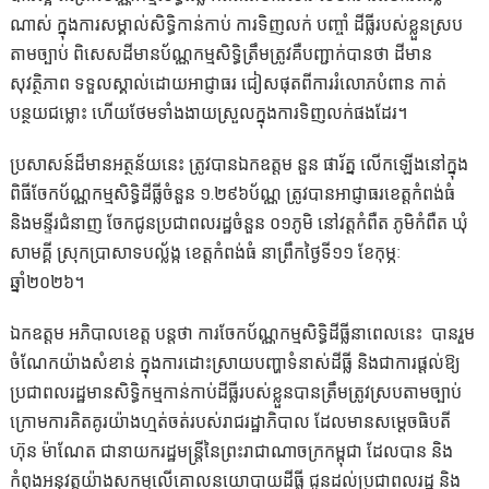
ណាស់ ក្នុងការសម្គាល់សិទ្ធិកាន់កាប់ ការទិញលក់ បញ្ចាំ ដីធ្លីរបស់ខ្លួនស្រប
តាមច្បាប់ ពិសេសដីមានប័ណ្ណកម្មសិទ្ធិត្រឹមត្រូវគឺបញ្ជាក់បានថា ដីមាន
សុវត្ថិភាព ទទួលស្គាល់ដោយអាជ្ញាធរ ជៀសផុតពីការរំលោភបំពាន កាត់
បន្ថយជម្លោះ ហើយថែមទាំងងាយស្រួលក្នុងការទិញលក់ផងដែរ។
ប្រសាសន៍ដ៏មានអត្ថន័យនេះ ត្រូវបានឯកឧត្តម នួន ផារ័ត្ន លើកឡើងនៅក្នុង
ពិធីចែកប័ណ្ណកម្មសិទ្ធិដីធ្លីចំនួន ១.២៩៦ប័ណ្ណ ត្រូវបានអាជ្ញាធរខេត្តកំពង់ធំ
និងមន្ទីរជំនាញ ចែកជូនប្រជាពលរដ្ឋចំនួន ០១ភូមិ នៅវត្តកំពឺត ភូមិកំពឺត ឃុំ
សាមគ្គី ស្រុកប្រាសាទបល្ល័ង្ក ខេត្តកំពង់ធំ នាព្រឹកថ្ងៃទី១១ ខែកុម្ភៈ
ឆ្នាំ២០២៦។
ឯកឧត្តម អភិបាលខេត្ត បន្តថា ការចែកប័ណ្ណកម្មសិទ្ធិដីធ្លីនាពេលនេះ បានរួម
ចំណែកយ៉ាងសំខាន់ ក្នុងការដោះស្រាយបញ្ហាទំនាស់ដីធ្លី និងជាការផ្ដល់ឱ្យ
ប្រជាពលរដ្ឋមានសិទ្ធិកម្មកាន់កាប់ដីធ្លីរបស់ខ្លួនបានត្រឹមត្រូវស្របតាមច្បាប់
ក្រោមការគិតគូរយ៉ាងហ្មត់ចត់របស់រាជរដ្ឋាភិបាល ដែលមានសម្តេចធិបតី
ហ៊ុន ម៉ាណែត ជានាយករដ្ឋមន្រ្តីនៃព្រះរាជាណាចក្រកម្ពុជា ដែលបាន និង
កំពុងអនុវត្តយ៉ាងសកម្មលើគោលនយោបាយដីធ្លី ជូនដល់ប្រជាពលរដ្ឋ និង