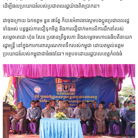
ដើម្បីផលប្រយោជន៍របស់ប្រជាពលរដ្ឋយ៉ាងពិតប្រាកដ។
ជាចុងក្រោយ ឯកឧត្តម នួន ផារ័ត្ន ក៏បានអំពាវនាវសូមបងប្អូនប្រជាពលរដ្ឋ
ទាំងអស់ បន្តផ្ដល់ការជឿទុកចិត្ត និងការជឿជាក់មកលើការដឹកនាំរបស់
សម្ដេចតេជោ ហ៊ុន សែន ប្រធានព្រឹទ្ធសភា និងសម្ដេចមហាបវរធិបតីនាយក
រដ្ឋមន្ត្រី នៅក្នុងការការពារបូរណភាពទឹករបស់កម្ពុជា ដោយតម្កល់ឧត្តម
ប្រយោជន៍របស់កម្ពុជាជាធំផងដែរ។ អត្ថបទដោយរដ្ឋបាលខេត្តកំពង់ធំ