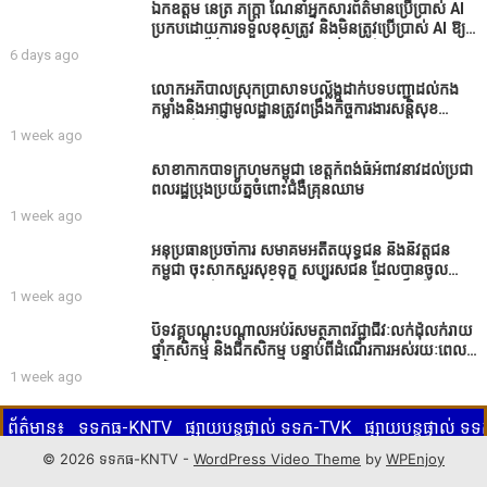
ឯកឧត្តម នេត្រ ភក្ត្រា ណែនាំអ្នកសារព័ត៌មានប្រើប្រាស់ AI
ប្រកបដោយការទទួលខុសត្រូវ និងមិនត្រូវប្រើប្រាស់ AI ឱ្យ
សរសេរពព័ត៌មាន ដោយមិនបានផ្ទៀងផ្ទាត់ ព្រោះ AI
6 days ago
មិនមែនជាអ្នកទទួលខុសត្រូវនៃអត្ថបទព័ត៌មាននោះទេ
លោកអភិបាលស្រុកប្រាសាទបល្ល័ង្កដាក់បទបញ្ជាដល់កង
កម្លាំងនិងអាជ្ញាមូលដ្ឋានត្រូវពង្រឹងកិច្ចការងារសន្តិសុខ
សណ្ដាប់ធ្នាប់ក្នុងមូលដ្ឋានឲ្យបានល្អជូនប្រជាពលរដ្ឋ
1 week ago
សាខាកាកបាទក្រហមកម្ពុជា ខេត្តកំពង់ធំអំពាវនាវដល់ប្រជា
ពលរដ្ឋប្រុងប្រយ័ត្នចំពោះជំងឺគ្រុនឈាម
1 week ago
អនុប្រធានប្រចាំការ សមាគមអតីតយុទ្ធជន និងនិវត្តជន
កម្ពុជា ចុះសាកសួរសុខទុក្ខ សប្បុរសជន ដែលបានចូល
រួមសាងសង់សាលប្រជុំ នៅក្នុងមណ្ឌលអភិវឌ្ឍន៍អតីត
1 week ago
យុទ្ធជន មរតកតេជោធិបតីថ្លុកកព្រីង
បិទវគ្គបណ្តុះបណ្តាលអប់រំសមត្ថភាពវិជ្ជាជីវៈលក់ដុំលក់រាយ
ថ្នាំកសិកម្ម និងជីកសិកម្ម បន្ទាប់ពីដំណើរការអស់រយៈពេល
3 ថ្ងៃ
1 week ago
ព័ត៌មាន៖
ទទកធ-KNTV
ផ្សាយបន្តផ្ទាល់ ទទក-TVK
ផ្សាយបន្តផ្ទាល់ 
KNTV, ទទក-TVK, ទទក២-TVK2 ប៊ូតុងពណ៌ក្រហមខាងក្រោមនេះ ដើម្បីទស្
© 2026 ទទកធ-KNTV -
WordPress Video Theme
by
WPEnjoy